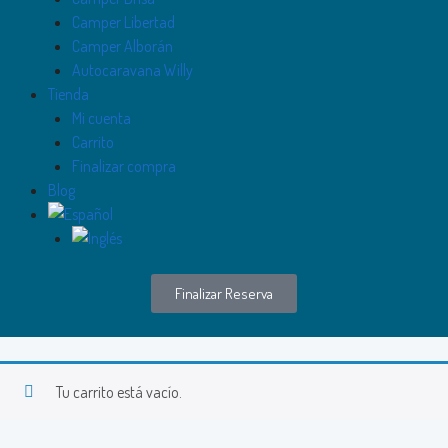
Camper Libertad
Camper Alborán
Autocaravana Willy
Tienda
Mi cuenta
Carrito
Finalizar compra
Blog
Finalizar Reserva
Tu carrito está vacío.