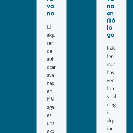
va
na
na
en
Má
El
la
ga
alqu
iler
Exis
de
ten
aut
muc
ocar
has
ava
ven
nas
taja
en
s al
Mál
eleg
aga
ir
es
alqu
una
ilar
exp